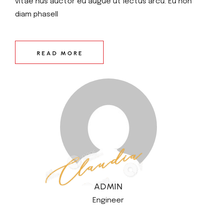
vitae nus auctor eu augue ut lectus arcu. Eu non
diam phasell
READ MORE
ADMIN
Engineer