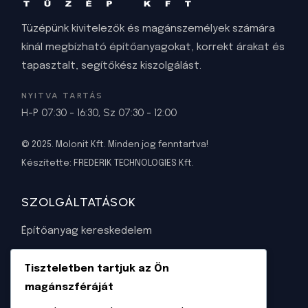
Tüzépünk kivitelezők és magánszemélyek számára
kínál megbízható építőanyagokat, korrekt árakat és
tapasztalt, segítőkész kiszolgálást.
NYITVA TARTÁS
H-P 07:30 - 16:30, Sz 07:30 - 12:00
© 2025. Molonit Kft. Minden jog fenntartva!
Készítette:
FREDERIK TECHNOLOGIES Kft
.
SZOLGÁLTATÁSOK
Építőanyag kereskedelem
Szaktanácsadás
Tiszteletben tartjuk az Ön
Napelem tervezése és kivitelezése
magánszféráját