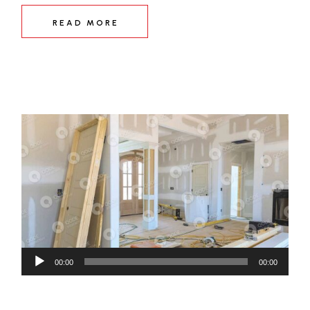
READ MORE
Audió
00:00
00:00
lejátszó