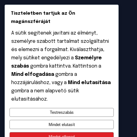
Szaktanácsadás
Tiszteletben tartjuk az Ön
Napelem tervezése és kivitelezése
magánszféráját
Napkollektorok tervezése és kivietelezése
A sütik segítenek javítani az élményt,
személyre szabott tartalmat szolgáltatni
Garázskapu felmérése és beszerelése
és elemezni a forgalmat. Kiválaszthatja,
mely sütiket engedélyezi a
Személyre
INFORMÁCIÓ
szabás
gombra kattintva. Kattintson a
ÁSZF
Mind elfogadása
gombra a
hozzájáruláshoz, vagy a
Mind elutasítása
Adatvédelem
gombra a nem alapvető sütik
Rólunk
elutasításához.
Kapcsolat
Testreszabás
Mindet elutasít
Mindet elfogad