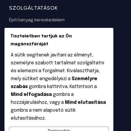
SZOLGÁLTATÁSOK
Építőanyag kereskedelem
Szaktanácsadás
Tiszteletben tartjuk az Ön
Napelem tervezése és kivitelezése
magánszféráját
Napkollektorok tervezése és kivietelezése
A sütik segítenek javítani az élményt,
személyre szabott tartalmat szolgáltatni
Garázskapu felmérése és beszerelése
és elemezni a forgalmat. Kiválaszthatja,
mely sütiket engedélyezi a
Személyre
INFORMÁCIÓ
szabás
gombra kattintva. Kattintson a
ÁSZF
Mind elfogadása
gombra a
hozzájáruláshoz, vagy a
Mind elutasítása
Adatvédelem
gombra a nem alapvető sütik
Rólunk
elutasításához.
Kapcsolat
Testreszabás