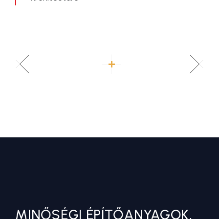
MINŐSÉGI ÉPÍTŐANYAGOK,