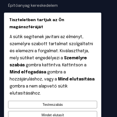
Építőanyag kereskedelem
Szaktanácsadás
Tiszteletben tartjuk az Ön
Napelem tervezése és kivitelezése
magánszféráját
Napkollektorok tervezése és kivietelezése
A sütik segítenek javítani az élményt,
személyre szabott tartalmat szolgáltatni
Garázskapu felmérése és beszerelése
és elemezni a forgalmat. Kiválaszthatja,
mely sütiket engedélyezi a
Személyre
INFORMÁCIÓ
szabás
gombra kattintva. Kattintson a
ÁSZF
Mind elfogadása
gombra a
hozzájáruláshoz, vagy a
Mind elutasítása
Adatvédelem
gombra a nem alapvető sütik
Rólunk
elutasításához.
Kapcsolat
Testreszabás
Mindet elutasít