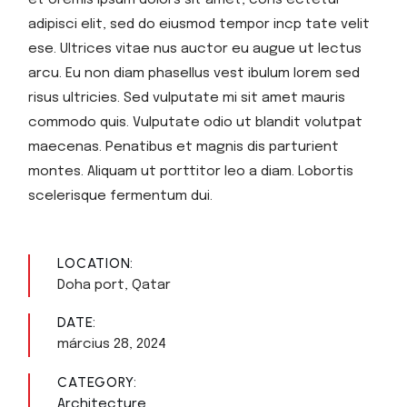
et oremis ipsum dolors sit amet, cons ectetur
adipisci elit, sed do eiusmod tempor incp tate velit
ese. Ultrices vitae nus auctor eu augue ut lectus
arcu. Eu non diam phasellus vest ibulum lorem sed
risus ultricies. Sed vulputate mi sit amet mauris
commodo quis. Vulputate odio ut blandit volutpat
maecenas. Penatibus et magnis dis parturient
montes. Aliquam ut porttitor leo a diam. Lobortis
scelerisque fermentum dui.
LOCATION:
Doha port, Qatar
DATE:
március 28, 2024
CATEGORY:
Architecture