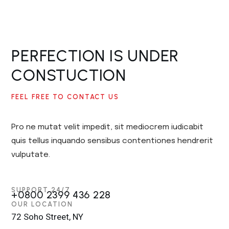
PERFECTION IS UNDER
CONSTUCTION
FEEL FREE TO CONTACT US
Pro ne mutat velit impedit, sit mediocrem iudicabit
quis tellus inquando sensibus contentiones hendrerit
vulputate.
SUPPORT 24/7
+0800 2399 436 228
OUR LOCATION
72 Soho Street, NY