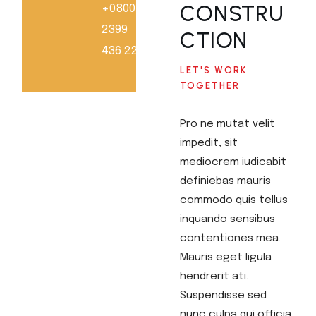
CONSTRU
+0800
2399
CTION
436 228
LET'S WORK
TOGETHER
Pro ne mutat velit
impedit, sit
mediocrem iudicabit
definiebas mauris
commodo quis tellus
inquando sensibus
contentiones mea.
Mauris eget ligula
hendrerit ati.
Suspendisse sed
nunc culpa qui officia.