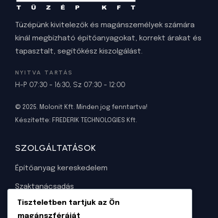
Tüzépünk kivitelezők és magánszemélyek számára
kínál megbízható építőanyagokat, korrekt árakat és
tapasztalt, segítőkész kiszolgálást.
NYITVA TARTÁS
H-P 07:30 - 16:30, Sz 07:30 - 12:00
© 2025. Molonit Kft. Minden jog fenntartva!
Készítette:
FREDERIK TECHNOLOGIES Kft
.
SZOLGÁLTATÁSOK
Építőanyag kereskedelem
Szaktanácsadás
Tiszteletben tartjuk az Ön
Napelem tervezése és kivitelezése
magánszféráját