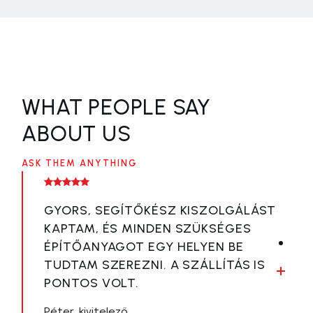
WHAT PEOPLE SAY
ABOUT US
ASK THEM ANYTHING
GYORS, SEGÍTŐKÉSZ KISZOLGÁLÁST
NAGYON KORREKT ÁRAK ÉS
GYORS, SEGÍTŐKÉSZ KISZOLGÁLÁST
NAGYON KORREKT ÁRAK ÉS
KAPTAM, ÉS MINDEN SZÜKSÉGES
HOZZÁÉRTŐ CSAPAT. MINDEN
KAPTAM, ÉS MINDEN SZÜKSÉGES
HOZZÁÉRTŐ CSAPAT. MINDEN
ÉPÍTŐANYAGOT EGY HELYEN BE
KÉRDÉSEMRE KÉSZSÉGESEN
ÉPÍTŐANYAGOT EGY HELYEN BE
KÉRDÉSEMRE KÉSZSÉGESEN
TUDTAM SZEREZNI. A SZÁLLÍTÁS IS
VÁLASZOLTAK, BIZTOSAN
TUDTAM SZEREZNI. A SZÁLLÍTÁS IS
VÁLASZOLTAK, BIZTOSAN
PONTOS VOLT.
VISSZATÉREK A KÖVETKEZŐ
PONTOS VOLT.
VISSZATÉREK A KÖVETKEZŐ
FELÚJÍTÁSHOZ IS.
FELÚJÍTÁSHOZ IS.
Péter
Péter
kivitelező
kivitelező