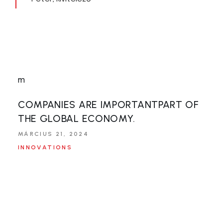
Andrea
Andrea
magánépíttető
magánépíttető
COMPANIES ARE IMPORTANTPART OF
THE GLOBAL ECONOMY.
MÁRCIUS 21, 2024
INNOVATIONS