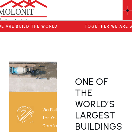
ARE BUILD THE WORLD
TOGETHER WE ARE BUI
ONE OF
THE
WORLD’S
We Build
LARGEST
for Your
BUILDINGS
Comfort