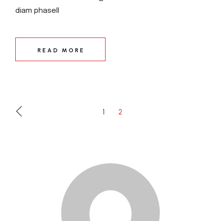
diam phasell
READ MORE
BEJEGYZÉSEK
1
2
LAPOZÁSA