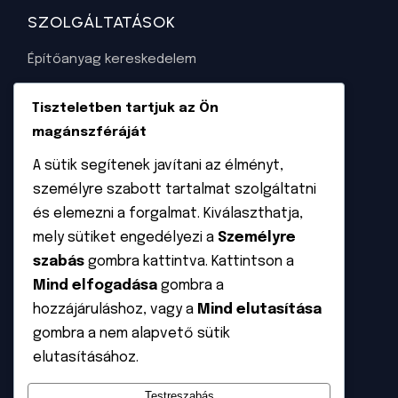
SZOLGÁLTATÁSOK
Építőanyag kereskedelem
Szaktanácsadás
Tiszteletben tartjuk az Ön
Napelem tervezése és kivitelezése
magánszféráját
Napkollektorok tervezése és kivietelezése
A sütik segítenek javítani az élményt,
személyre szabott tartalmat szolgáltatni
Garázskapu felmérése és beszerelése
és elemezni a forgalmat. Kiválaszthatja,
mely sütiket engedélyezi a
Személyre
INFORMÁCIÓ
szabás
gombra kattintva. Kattintson a
ÁSZF
Mind elfogadása
gombra a
hozzájáruláshoz, vagy a
Mind elutasítása
Adatvédelem
gombra a nem alapvető sütik
Rólunk
elutasításához.
Kapcsolat
Testreszabás