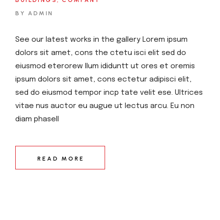
BUILDINGS
COMPANY
BY ADMIN
See our latest works in the gallery Lorem ipsum
dolors sit amet, cons the ctetu isci elit sed do
eiusmod eterorew llum ididuntt ut ores et oremis
ipsum dolors sit amet, cons ectetur adipisci elit,
sed do eiusmod tempor incp tate velit ese. Ultrices
vitae nus auctor eu augue ut lectus arcu. Eu non
diam phasell
READ MORE